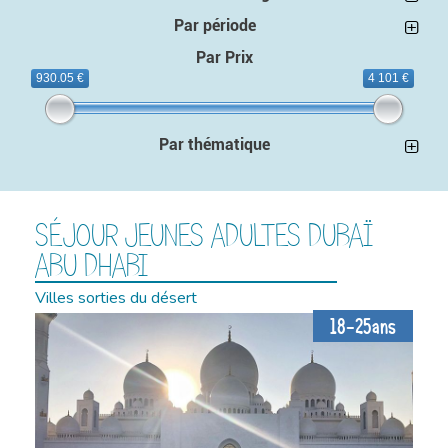
Par période
Par Prix
930.05 €
4 101 €
Par thématique
SÉJOUR JEUNES ADULTES DUBAÏ
ABU DHABI
Villes sorties du désert
18-25ans