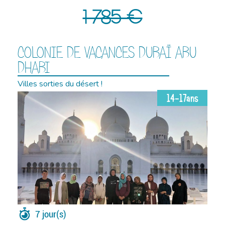
1 785 €
COLONIE DE VACANCES DUBAÏ ABU
DHABI
Villes sorties du désert !
14-17ans
7 jour(s)