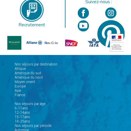
Suivez-nous :
Recrutement
Nos séjours par destination
Afrique
Amérique du sud
Amérique du nord
Moyen orient
Europe
Asie
France
Nos séjours par age
6-11ans
12-14ans
15-17ans
18-25ans
Nos séjours par période
Automne