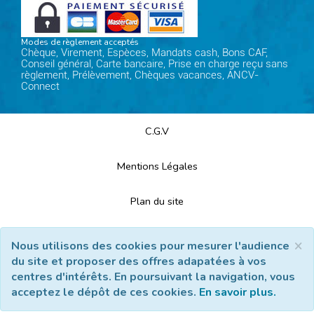
Modes de règlement acceptés
Chèque, Virement, Espèces, Mandats cash, Bons CAF,
Conseil général, Carte bancaire, Prise en charge reçu sans
règlement, Prélèvement, Chèques vacances, ANCV-
Connect
C.G.V
Mentions Légales
Plan du site
Espace Professionnels
×
Nous utilisons des cookies pour mesurer l'audience
du site et proposer des offres adapatées à vos
Nous contacter
centres d'intérêts. En poursuivant la navigation, vous
acceptez le dépôt de ces cookies.
En savoir plus.
Réalisation
Cubiq
- Solution
Vackélys