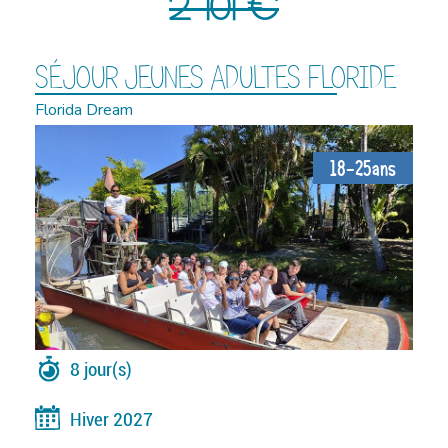
2 101 €
SÉJOUR JEUNES ADULTES FLORIDE
Florida Dream
18-25ans
8 jour(s)
Hiver 2027