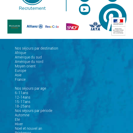
Recrutement
Nos séjours par destination
Afrique
Amérique du sud
Amérique du nord
Moyen orient
Europe
Asie
France
Nos séjours par age
6-11ans
12-14ans
15-17ans
18-25ans
Nos séjours par période
Automne
Eté
Hiver
Noel et nouvel an