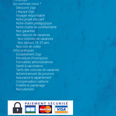
Printemps
Qui sommes-nous ?
Découvrir zigo
L'équipe Zigo
Voyager responsable
Notre projet éducatif
Notre charte pédagogique
Notre charte de confidentalité
Nos garanties
Nos séjours de vacances
Nos colonies de vacances
Nos séjours 18-25 ans
Nos colo en vidéo
Infos pratiques
Encadrement Zigo
Procédure d'inscription
Formalités administratives
Santé & vaccination
Tarifs des colonies de vacances
Acheminement de province
Assurance & rapatriement
Compensation carbone
Fidélité et parrainage
Recrutement