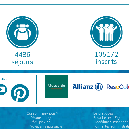
105172
4486
inscrits
séjours
us :
Qui sommes-nous ?
Infos pratiques
Découvrir zigo
Encadrement Zigo
L'équipe Zigo
Procédure d'inscription
Voyager responsable
Formalités administrat