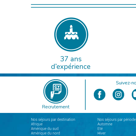
37 ans
d’expérience
Suivez-no
Recrutement
Nos séjours par destination
Nos séjours par période
Afrique
Automne
Amérique du sud
Eté
Amérique du nord
Hiver