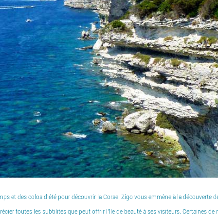
mps et des colos d’été pour découvrir la Corse. Zigo vous emmène à la découverte de c
écier toutes les subtilités que peut offrir l’île de beauté à ses visiteurs. Certaines 