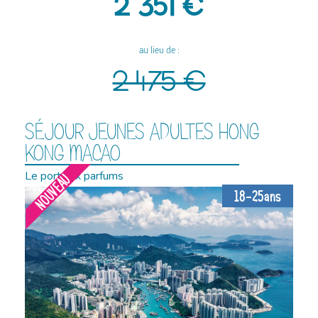
2 351 €
au lieu de :
2 475 €
SÉJOUR JEUNES ADULTES HONG
KONG MACAO
Le port aux parfums
NOUVEAU
18-25ans