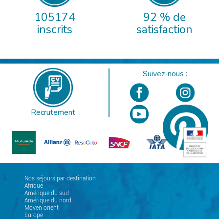
105174
92 % de
inscrits
satisfaction
Suivez-nous :
Recrutement
Nos séjours par destination
Afrique
Amérique du sud
Amérique du nord
Moyen orient
Europe