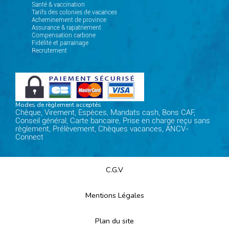
Santé & vaccination
Tarifs des colonies de vacances
Acheminement de province
Assurance & rapatriement
Compensation carbone
Fidélité et parrainage
Recrutement
Modes de règlement acceptés
Chèque, Virement, Espèces, Mandats cash, Bons CAF,
Conseil général, Carte bancaire, Prise en charge reçu sans
règlement, Prélèvement, Chèques vacances, ANCV-
Connect
C.G.V
Mentions Légales
Plan du site