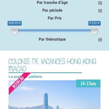
Par tranche d’âge
Par période
Par Prix
930.05 €
4 101 €
Par thématique
COLONIE DE VACANCES HONG KONG
MACAO
Le port aux parfums
NOUVEAU
14-17ans