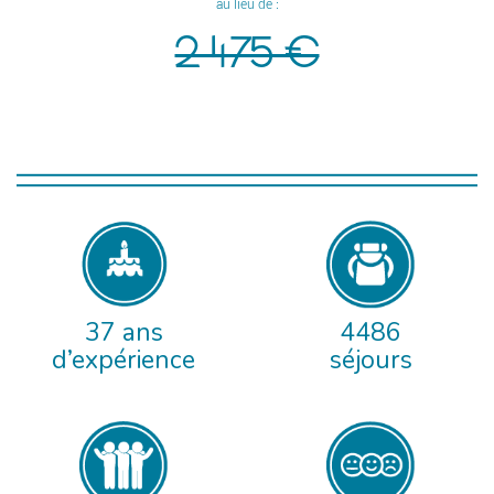
au lieu de :
2 475 €
37 ans
4486
d’expérience
séjours