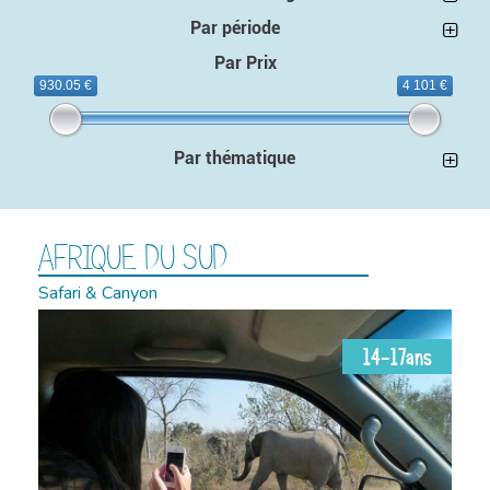
Par période
Par Prix
930.05 €
4 101 €
Par thématique
AFRIQUE DU SUD
Safari & Canyon
14-17ans