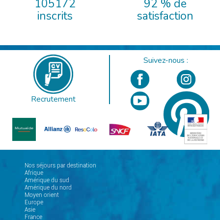
105172
92 % de
inscrits
satisfaction
Suivez-nous :
Recrutement
Nos séjours par destination
Afrique
Amérique du sud
Amérique du nord
Moyen orient
Europe
Asie
France