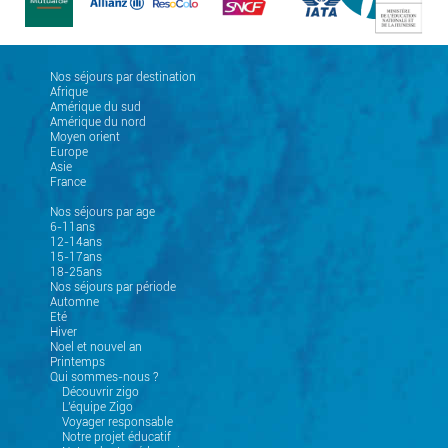
Nos séjours par destination
Afrique
Amérique du sud
Amérique du nord
Moyen orient
Europe
Asie
France
Nos séjours par age
6-11ans
12-14ans
15-17ans
18-25ans
Nos séjours par période
Automne
Eté
Hiver
Noel et nouvel an
Printemps
Qui sommes-nous ?
Découvrir zigo
L'équipe Zigo
Voyager responsable
Notre projet éducatif