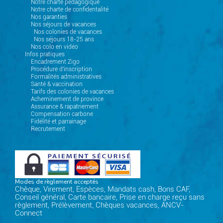
Notre charte pédagogique
Notre charte de confidentalité
Nos garanties
Nos séjours de vacances
Nos colonies de vacances
Nos séjours 18-25 ans
Nos colo en vidéo
Infos pratiques
Encadrement Zigo
Procédure d'inscription
Formalités administratives
Santé & vaccination
Tarifs des colonies de vacances
Acheminement de province
Assurance & rapatriement
Compensation carbone
Fidélité et parrainage
Recrutement
Modes de règlement acceptés
Chèque, Virement, Espèces, Mandats cash, Bons CAF,
Conseil général, Carte bancaire, Prise en charge reçu sans
règlement, Prélèvement, Chèques vacances, ANCV-
Connect