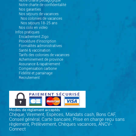
Notre charte pédagogique
Notre charte de confidentalité
Nos garanties
Nos séjours de vacances
Nos colonies de vacances
Nos séjours 18-25 ans
Nos colo en vidéo
Infos pratiques
Encadrement Zigo
Procédure d'inscription
Formalités administratives
Santé & vaccination
Tarifs des colonies de vacances
Acheminement de province
Assurance & rapatriement
Compensation carbone
Fidélité et parrainage
Recrutement
Modes de règlement acceptés
Chèque, Virement, Espèces, Mandats cash, Bons CAF,
Conseil général, Carte bancaire, Prise en charge reçu sans
règlement, Prélèvement, Chèques vacances, ANCV-
Connect