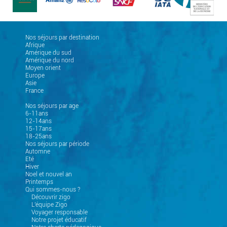
Nos séjours par destination
Afrique
Amérique du sud
Amérique du nord
Moyen orient
Europe
Asie
France
Nos séjours par age
6-11ans
12-14ans
15-17ans
18-25ans
Nos séjours par période
Automne
Eté
Hiver
Noel et nouvel an
Printemps
Qui sommes-nous ?
Découvrir zigo
L'équipe Zigo
Voyager responsable
Notre projet éducatif