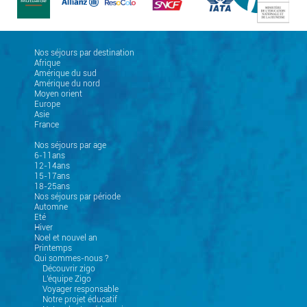
Nos séjours par destination
Afrique
Amérique du sud
Amérique du nord
Moyen orient
Europe
Asie
France
Nos séjours par age
6-11ans
12-14ans
15-17ans
18-25ans
Nos séjours par période
Automne
Eté
Hiver
Noel et nouvel an
Printemps
Qui sommes-nous ?
Découvrir zigo
L'équipe Zigo
Voyager responsable
Notre projet éducatif