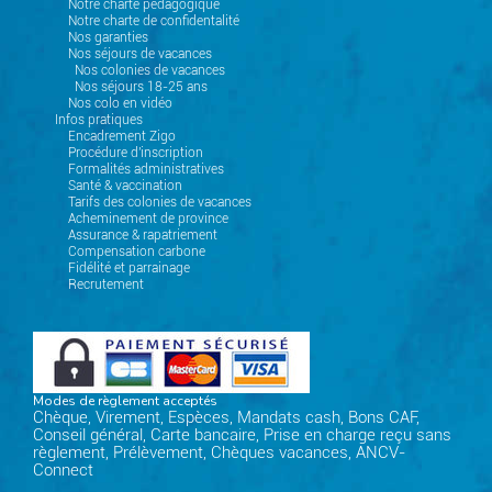
Notre charte pédagogique
Notre charte de confidentalité
Nos garanties
Nos séjours de vacances
Nos colonies de vacances
Nos séjours 18-25 ans
Nos colo en vidéo
Infos pratiques
Encadrement Zigo
Procédure d'inscription
Formalités administratives
Santé & vaccination
Tarifs des colonies de vacances
Acheminement de province
Assurance & rapatriement
Compensation carbone
Fidélité et parrainage
Recrutement
Modes de règlement acceptés
Chèque, Virement, Espèces, Mandats cash, Bons CAF,
Conseil général, Carte bancaire, Prise en charge reçu sans
règlement, Prélèvement, Chèques vacances, ANCV-
Connect