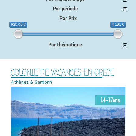
Par période
Par Prix
930.05 €
4 101 €
Par thématique
COLONIE DE VACANCES EN GRECE
Athènes & Santorin
14-17ans