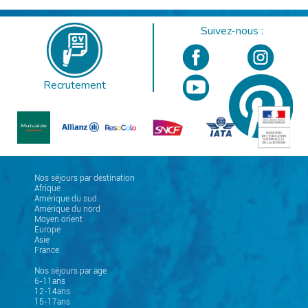
Suivez-nous :
Recrutement
Nos séjours par destination
Afrique
Amérique du sud
Amérique du nord
Moyen orient
Europe
Asie
France
Nos séjours par age
6-11ans
12-14ans
15-17ans