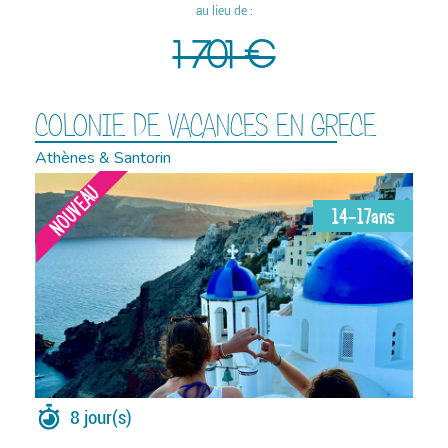
au lieu de :
1 701 €
COLONIE DE VACANCES EN GRECE
Athènes & Santorin
NOUVEAU
14-17ans
8 jour(s)