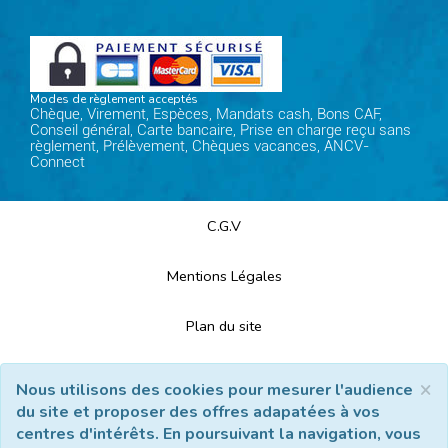
Modes de règlement acceptés
Chèque, Virement, Espèces, Mandats cash, Bons CAF,
Conseil général, Carte bancaire, Prise en charge reçu sans
règlement, Prélèvement, Chèques vacances, ANCV-
Connect
C.G.V
Mentions Légales
Plan du site
Espace Professionnels
×
Nous utilisons des cookies pour mesurer l'audience
du site et proposer des offres adapatées à vos
Nous contacter
centres d'intérêts. En poursuivant la navigation, vous