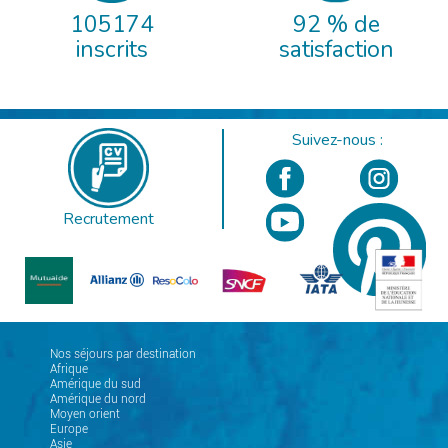
105174
92 % de
inscrits
satisfaction
Suivez-nous :
Recrutement
Nos séjours par destination
Afrique
Amérique du sud
Amérique du nord
Moyen orient
Europe
Asie