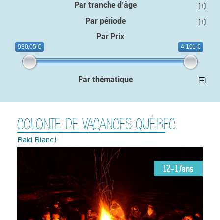
Par tranche d’âge
Par période
Par Prix
930.05 €
4 101 €
Par thématique
COLONIE DE VACANCES QUÉBEC
Raid Blanc !
12-17ans