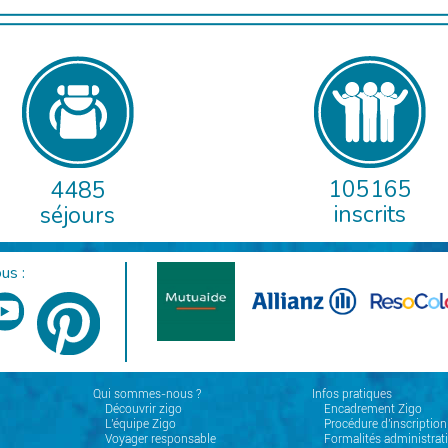
105165
4485
inscrits
séjours
us :
Qui sommes-nous ?
Infos pratiques
Découvrir zigo
Encadrement Zigo
L'équipe Zigo
Procédure d'inscription
Voyager responsable
Formalités administrat