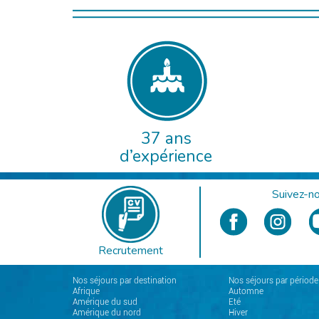
37 ans
d’expérience
Suivez-no
Recrutement
Nos séjours par destination
Nos séjours par période
Afrique
Automne
Amérique du sud
Eté
Amérique du nord
Hiver