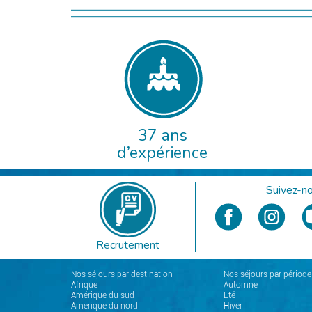
37 ans
d’expérience
Suivez-no
Recrutement
Nos séjours par destination
Nos séjours par période
Afrique
Automne
Amérique du sud
Eté
Amérique du nord
Hiver