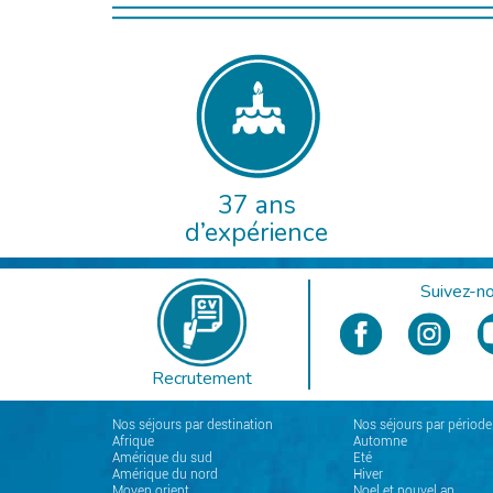
37 ans
d’expérience
Suivez-no
Recrutement
Nos séjours par destination
Nos séjours par période
Afrique
Automne
Amérique du sud
Eté
Amérique du nord
Hiver
Moyen orient
Noel et nouvel an