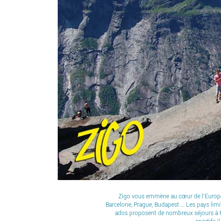
Zigo vous emmène au cœur de l’Europe. A
Barcelone, Prague, Budapest … Les pays limi
ados proposent de nombreux séjours à thè