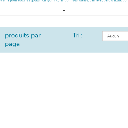
l y en a pour tous les goûts : canyoning, randonnées, danse, carnaval, parc d’attractio
▼
produits par
Tri :
page