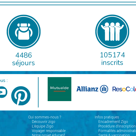
105174
4486
inscrits
séjours
us :
Qui sommes-nous ?
Infos pratiques
Découvrir zigo
Encadrement Zigo
L'équipe Zigo
Procédure d'inscription
Voyager responsable
Formalités administrat
Notre projet éducatif
Santé & vaccination