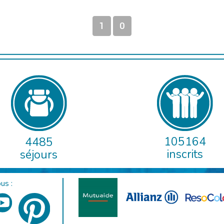
1
0
105164
4485
inscrits
séjours
us :