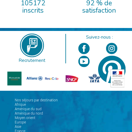
105172
92 % de
inscrits
satisfaction
Suivez-nous :
Recrutement
Nos séjours par destination
Afrique
Amérique du sud
Amérique du nord
Moyen orient
Europe
Asie
France