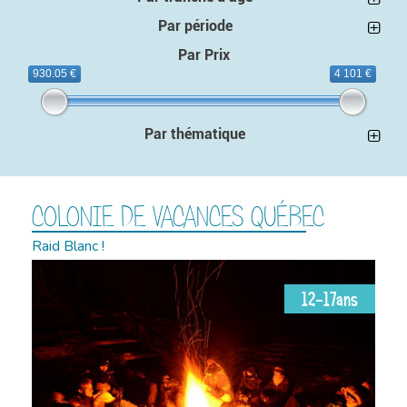
Par période
Par Prix
930.05 €
4 101 €
Par thématique
COLONIE DE VACANCES QUÉBEC
Raid Blanc !
12-17ans