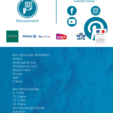
Suivez-nous :
Recrutement
Nos séjours par destination
Afrique
Amérique du sud
Amérique du nord
Moyen orient
Europe
Asie
France
Nos séjours par age
6-11ans
12-14ans
15-17ans
18-25ans
Nos séjours par période
Automne