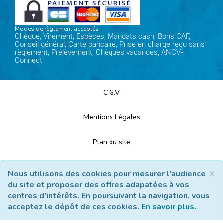
Modes de règlement acceptés
Chèque, Virement, Espèces, Mandats cash, Bons CAF,
Conseil général, Carte bancaire, Prise en charge reçu sans
règlement, Prélèvement, Chèques vacances, ANCV-
Connect
C.G.V
Mentions Légales
Plan du site
Espace Professionnels
×
Nous utilisons des cookies pour mesurer l'audience
du site et proposer des offres adapatées à vos
Nous contacter
centres d'intérêts. En poursuivant la navigation, vous
acceptez le dépôt de ces cookies.
En savoir plus.
Réalisation
Cubiq
- Solution
Vackélys