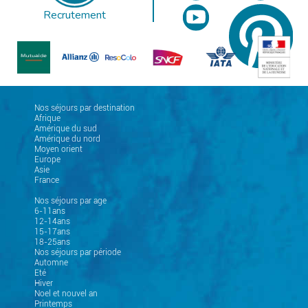
Recrutement
Nos séjours par destination
Afrique
Amérique du sud
Amérique du nord
Moyen orient
Europe
Asie
France
Nos séjours par age
6-11ans
12-14ans
15-17ans
18-25ans
Nos séjours par période
Automne
Eté
Hiver
Noel et nouvel an
Printemps