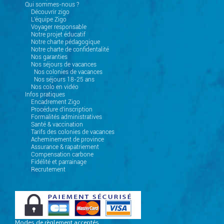
Qui sommes-nous ?
Découvrir zigo
L'équipe Zigo
Voyager responsable
Notre projet éducatif
Notre charte pédagogique
Notre charte de confidentalité
Nos garanties
Nos séjours de vacances
Nos colonies de vacances
Nos séjours 18-25 ans
Nos colo en vidéo
Infos pratiques
Encadrement Zigo
Procédure d'inscription
Formalités administratives
Santé & vaccination
Tarifs des colonies de vacances
Acheminement de province
Assurance & rapatriement
Compensation carbone
Fidélité et parrainage
Recrutement
Modes de règlement acceptés