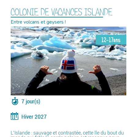
COLONIE DE VACANCES ISLANDE
Entre volcans et geysers !
12-17ans
7 jour(s)
Hiver 2027
L’Islande : sauvage et contrastée, cette île du bout du