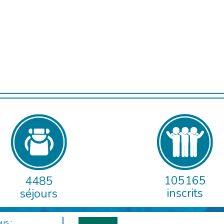
105165
4485
inscrits
séjours
us :