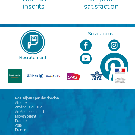
inscrits
satisfaction
Suivez-nous :
Recrutement
Nos séjours par destination
Afrique
Amérique du sud
Amérique du nord
Moyen orient
Europe
Asie
France