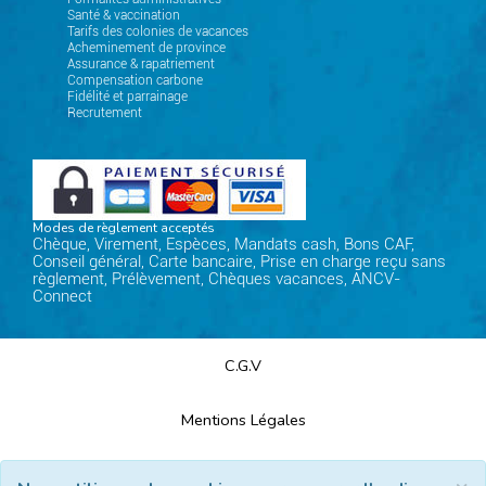
Santé & vaccination
Tarifs des colonies de vacances
Acheminement de province
Assurance & rapatriement
Compensation carbone
Fidélité et parrainage
Recrutement
Modes de règlement acceptés
Chèque, Virement, Espèces, Mandats cash, Bons CAF,
Conseil général, Carte bancaire, Prise en charge reçu sans
règlement, Prélèvement, Chèques vacances, ANCV-
Connect
C.G.V
Mentions Légales
Plan du site