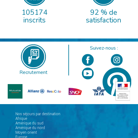
105174
92 % de
inscrits
satisfaction
Suivez-nous :
Recrutement
Nos séjours par destination
Afrique
Amérique du sud
Amérique du nord
Moyen orient
Europe