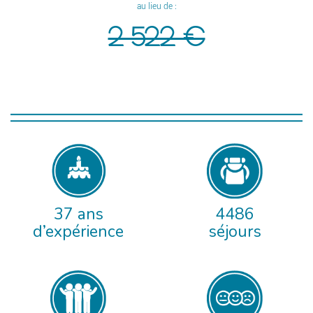
au lieu de :
2 522 €
37 ans
4486
d’expérience
séjours