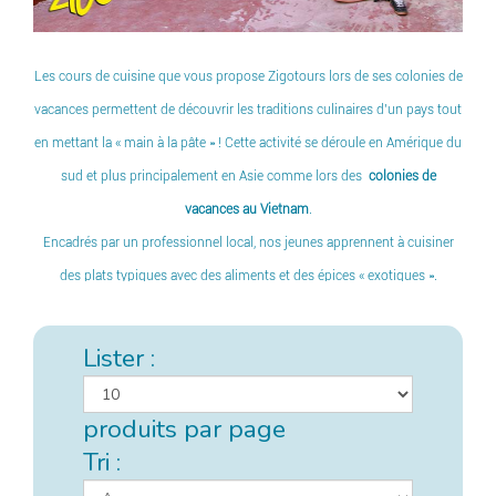
Les cours de cuisine que vous propose Zigotours lors de ses colonies de
vacances permettent de découvrir les traditions culinaires d’un pays tout
en mettant la « main à la pâte » ! Cette activité se déroule en Amérique du
sud et plus principalement en Asie comme lors des
colonies de
vacances au Vietnam
.
Encadrés par un professionnel local, nos jeunes apprennent à cuisiner
des plats typiques avec des aliments et des épices « exotiques ».
Cette activité et expérience unique fait partie des nombreuses
possibilités qui vous sont offertes au cours des colonies de vacances de
Lister :
Zigotours à travers tout le globe.
produits par page
Tri :