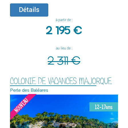
Détails
à partir de :
2 195 €
au lieu de :
2 311 €
COLONIE DE VACANCES MAJORQUE
Perle des Baléares
NOUVEAU
12-17ans