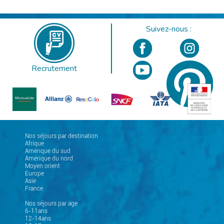
Suivez-nous :
Recrutement
Nos séjours par destination
Afrique
Amérique du sud
Amérique du nord
Moyen orient
Europe
Asie
France
Nos séjours par age
6-11ans
12-14ans