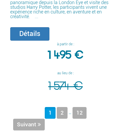
panoramique depuis la London Eye et visite des
studios Harry Potter, les participants vivent une
expérience riche en culture, en aventure et en
créativité. ...
Détails
à partir de :
1 495 €
au lieu de :
1 574 €
...
1
2
12
Suivant