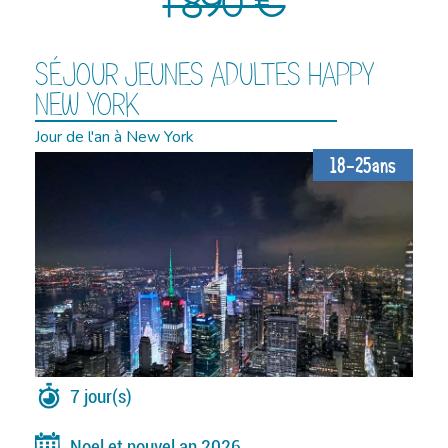
1 890 €
SÉJOUR JEUNES ADULTES HAPPY
NEW YORK
Jour de l'an à New York
18-25ans
7 jour(s)
Noel et nouvel an 2026