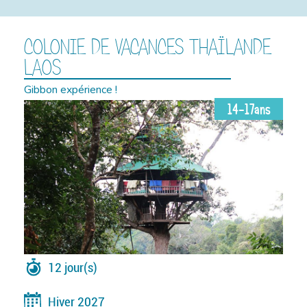
COLONIE DE VACANCES THAÏLANDE
LAOS
Gibbon expérience !
14-17ans
12 jour(s)
Hiver 2027