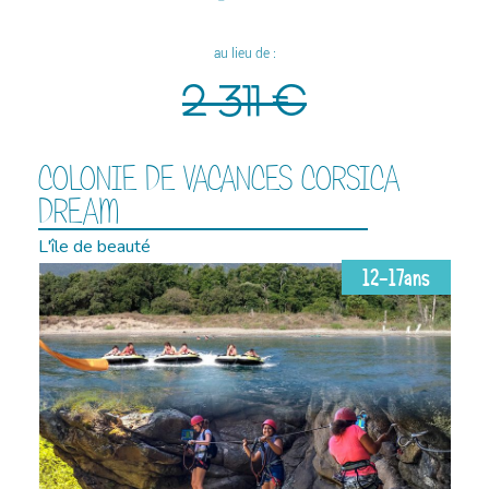
au lieu de :
2 311 €
COLONIE DE VACANCES CORSICA
DREAM
L'île de beauté
12-17ans