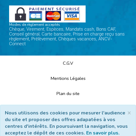
Modes de règlement acceptés
Chèque, Virement, Espèces, Mandats cash, Bons CAF,
Conseil général, Carte bancaire, Prise en charge reçu sans
règlement, Prélèvement, Chèques vacances, ANCV-
Connect
C.G.V
Mentions Légales
Plan du site
Espace Professionnels
×
Nous utilisons des cookies pour mesurer l'audience
du site et proposer des offres adapatées à vos
Nous contacter
centres d'intérêts. En poursuivant la navigation, vous
acceptez le dépôt de ces cookies.
En savoir plus.