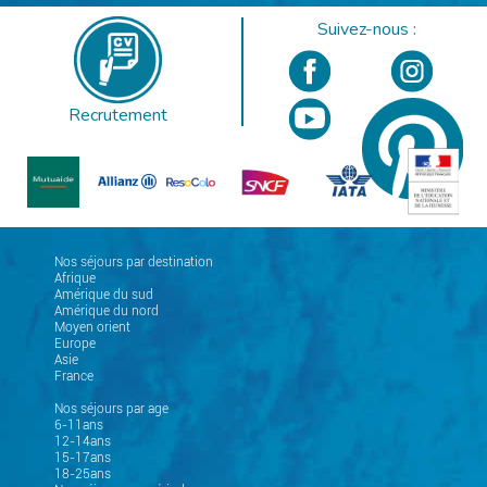
Suivez-nous :
Recrutement
Nos séjours par destination
Afrique
Amérique du sud
Amérique du nord
Moyen orient
Europe
Asie
France
Nos séjours par age
6-11ans
12-14ans
15-17ans
18-25ans