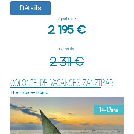
Détails
à partir de :
2 195 €
au lieu de :
2 311 €
COLONIE DE VACANCES ZANZIBAR
The «Spice» Island
14-17ans