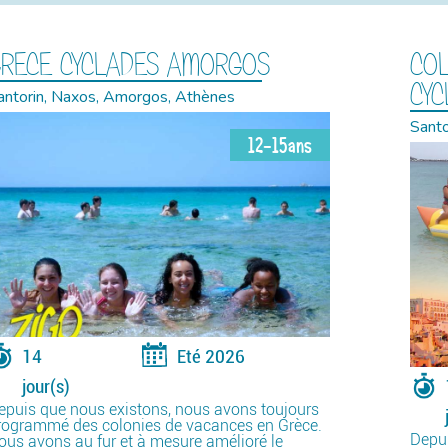
RECE CYCLADES AMORGOS
COL
CYC
antorin, Naxos, Amorgos, Athènes
Santo
12-15ans
14
Eté 2026
jour(s)
epuis que nous existons, nous avons toujours
rogrammé des colonies de vacances en Grèce.
Depui
ous avons au fur et à mesure amélioré le