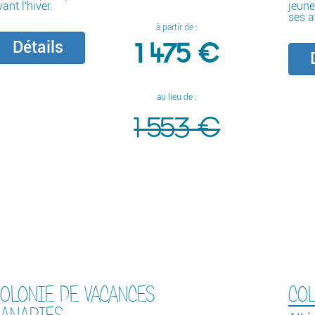
ant l'hiver.
jeune
ses a
à partir de :
1 475 €
Détails
D
au lieu de :
1 553 €
OLONIE DE VACANCES
COL