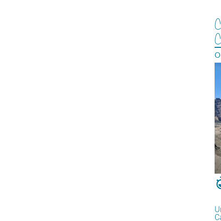
C
C
O
U
C