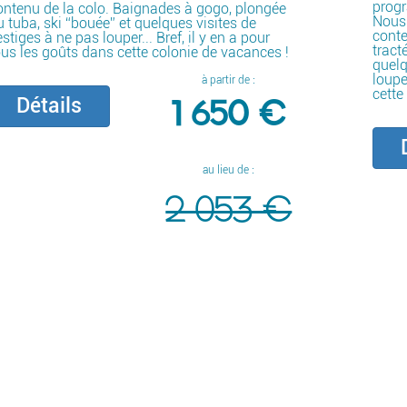
prog
ontenu de la colo. Baignades à gogo, plongée
Nous 
u tuba, ski “bouée” et quelques visites de
conte
stiges à ne pas louper... Bref, il y en a pour
tract
ous les goûts dans cette colonie de vacances !
quelq
loupe
à partir de :
cette
1 650 €
Détails
D
au lieu de :
2 053 €