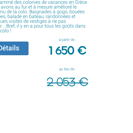
rammé des colonies de vacances en Grèce.
avons au fur et à mesure amélioré le
nu de la colo. Baignades à gogo, bouées
ées, balade en bateau, randonnées et
ues visites de vestiges à ne pas
r... Bref, il y en a pour tous les goûts dans
 colo !
à partir de :
1 650 €
étails
au lieu de :
2 053 €