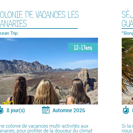
OLONIE DE VACANCES LES
SÉ
ANARIES
GU
cean Trip
"Bonj
12-17ans
8 jour(s)
Automne 2026
ne colonie de vacances multi-activités aux
Si la
anaries, pour profiter de la douceur du climat
nous 