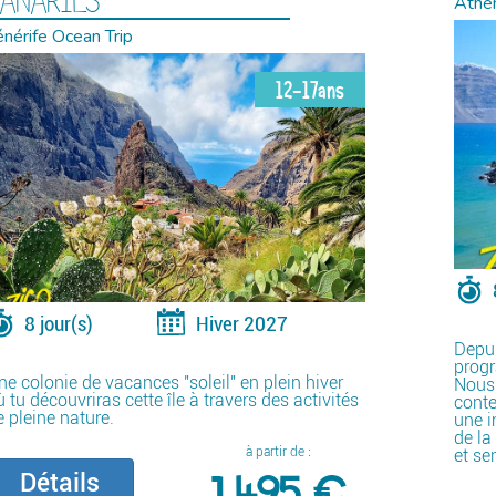
ANARIES
Athè
énérife Ocean Trip
12-17ans
8 jour(s)
Hiver 2027
Depui
prog
ne colonie de vacances "soleil" en plein hiver
Nous 
 tu découvriras cette île à travers des activités
conte
e pleine nature.
une i
de la
à partir de :
et se
1 495 €
Détails