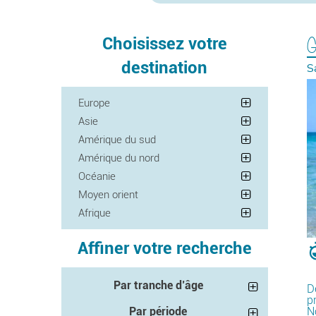
G
Choisissez votre
destination
S
Europe
Asie
Amérique du sud
Amérique du nord
Océanie
Moyen orient
Afrique
Affiner votre recherche
Par tranche d’âge
D
p
Par période
N