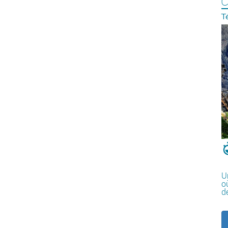
C
T
U
où
d