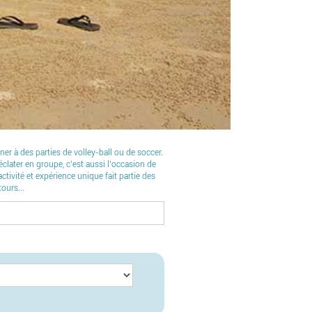
er à des parties de volley-ball ou de soccer.
éclater en groupe, c’est aussi l’occasion de
tivité et expérience unique fait partie des
ours...