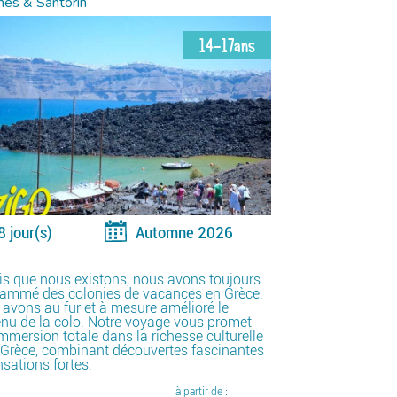
nes & Santorin
14-17ans
8 jour(s)
Automne 2026
s que nous existons, nous avons toujours
rammé des colonies de vacances en Grèce.
avons au fur et à mesure amélioré le
nu de la colo. Notre voyage vous promet
mmersion totale dans la richesse culturelle
 Grèce, combinant découvertes fascinantes
nsations fortes.
à partir de :