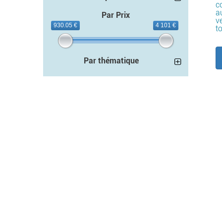
c
a
Par Prix
ve
930.05 €
4 101 €
t
Par thématique