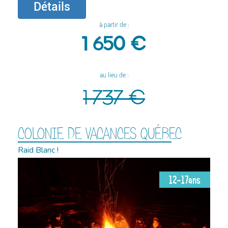
Détails
à partir de :
1 650 €
au lieu de :
1 737 €
COLONIE DE VACANCES QUÉBEC
Raid Blanc !
12-17ans