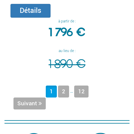
Détails
à partir de :
1 796 €
au lieu de :
1 890 €
...
1
2
12
Suivant