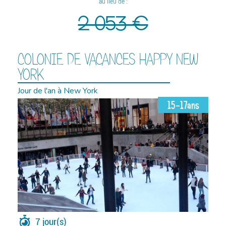
au lieu de :
2 053 €
COLONIE DE VACANCES HAPPY NEW
YORK
Jour de l'an à New York
15-17ans
7 jour(s)