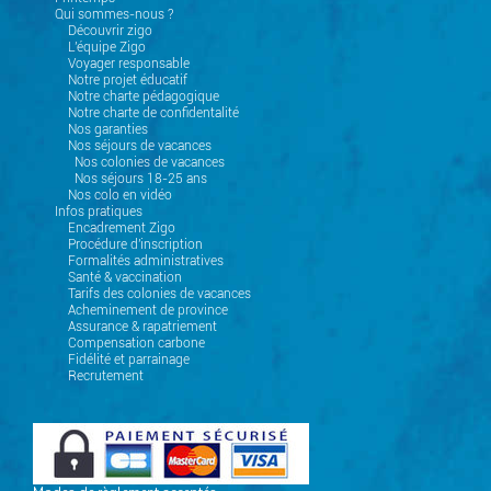
Qui sommes-nous ?
Découvrir zigo
L'équipe Zigo
Voyager responsable
Notre projet éducatif
Notre charte pédagogique
Notre charte de confidentalité
Nos garanties
Nos séjours de vacances
Nos colonies de vacances
Nos séjours 18-25 ans
Nos colo en vidéo
Infos pratiques
Encadrement Zigo
Procédure d'inscription
Formalités administratives
Santé & vaccination
Tarifs des colonies de vacances
Acheminement de province
Assurance & rapatriement
Compensation carbone
Fidélité et parrainage
Recrutement