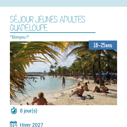
SÉJOUR JEUNES ADULTES
GUADELOUPE
"Bonjou !"
18-25ans
8 jour(s)
Hiver 2027