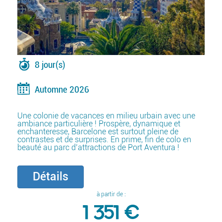
8 jour(s)
Automne 2026
Une colonie de vacances en milieu urbain avec une
ambiance particulière ! Prospère, dynamique et
enchanteresse, Barcelone est surtout pleine de
contrastes et de surprises. En prime, fin de colo en
beauté au parc d’attractions de Port Aventura !
Détails
à partir de :
1 351 €