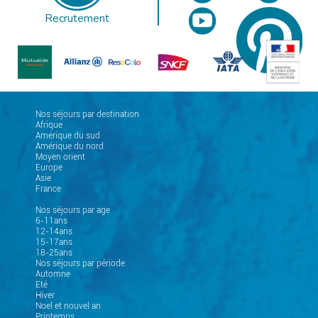
Recrutement
Nos séjours par destination
Afrique
Amérique du sud
Amérique du nord
Moyen orient
Europe
Asie
France
Nos séjours par age
6-11ans
12-14ans
15-17ans
18-25ans
Nos séjours par période
Automne
Eté
Hiver
Noel et nouvel an
Printemps